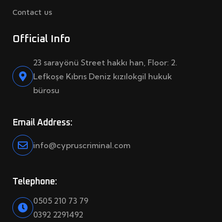
Contact us
Official Info
23 sarayönü Street hakkı han, Floor: 2.
Lefkoşe Kıbrıs Deniz kızılokgil hukuk
bürosu
Email Address:
info@cypruscriminal.com
Telephone:
0505 210 73 79
0392 2291492