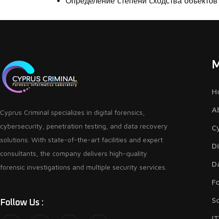
Определение степени сходства объектов
H
A
Cyprus Criminal specializes in digital forensics,
cybersecurity, penetration testing, and data recovery
C
solutions. With state-of-the-art facilities and expert
Di
consultants, the company delivers high-quality
D
forensic investigations and multiple security services.
F
S
Follow Us :
I