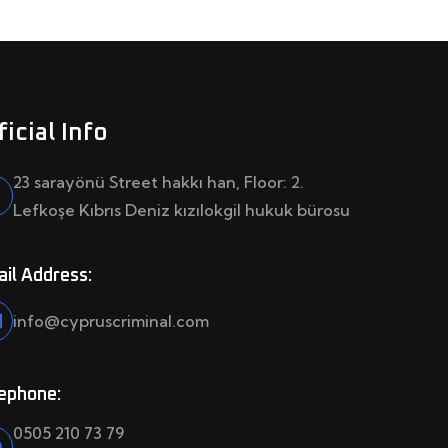
ficial Info
23 sarayönü Street hakkı han, Floor: 2.
Lefkoşe Kıbrıs Deniz kızılokgil hukuk bürosu
il Address:
info@cypruscriminal.com
ephone:
0505 210 73 79