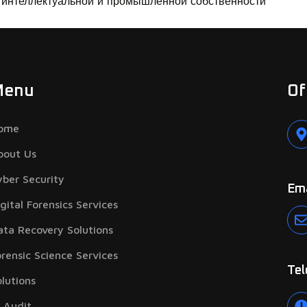
 интеллектуальной и промышленной собственности
Menu
Of
ome
bout Us
yber Security
Ema
gital Forensics Services
ata Recovery Solutions
orensic Science Services
Tel
olutions
T Audit