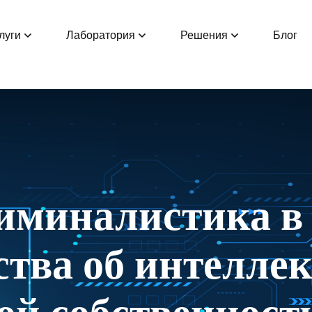
луги
Лаборатория
Решения
Блог
иминалистика в
ства об интелле