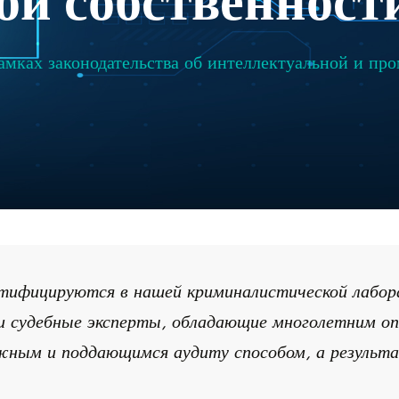
й собственност
амках законодательства об интеллектуальной и пр
нтифицируются в нашей криминалистической лабо
судебные эксперты, обладающие многолетним оп
жным и поддающимся аудиту способом, а результ