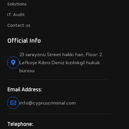
Solutions
IT Audit
Contact us
Official Info
23 sarayönü Street hakkı han, Floor: 2.
Lefkoşe Kıbrıs Deniz kızılokgil hukuk
bürosu
Email Address:
info@cypruscriminal.com
Telephone: